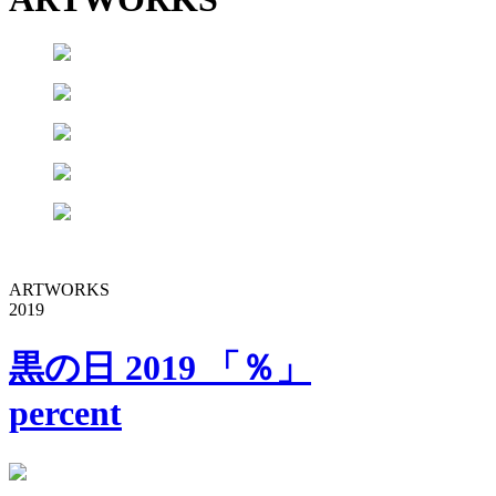
ARTWORKS
2019
黒の日 2019 「％」
percent