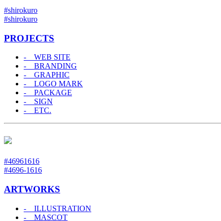
#shirokuro
#shirokuro
PROJECTS
- WEB SITE
- BRANDING
- GRAPHIC
- LOGO MARK
- PACKAGE
- SIGN
- ETC.
#46961616
#4696-1616
ARTWORKS
- ILLUSTRATION
- MASCOT